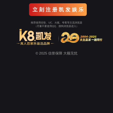
立 刻 注 册 凯 发 娱 乐
推荐使用谷歌、UC、火狐、夸客等主流浏览器
（尽量不要使用QQ、搜狗浏览器进入）
© 2025 信誉保障 大额无忧